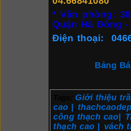
04.66841080
* Văn phòng: 3
Quận Hà Đông - 
Điện thoại: 046
Bảng Bá
Giới thiệu tr
Tags:
cao |
thachcaodep
,
công thạch cao|
T
,
thạch cao |
vách t
,