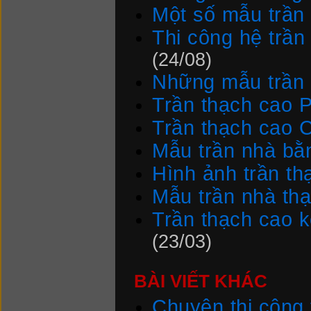
Một số mẫu trần
Thi công hệ trầ
(24/08)
Những mẫu trần 
Trần thạch cao 
Trần thạch cao 
Mẫu trần nhà bằ
Hình ảnh trần th
Mẫu trần nhà th
Trần thạch cao k
(23/03)
BÀI VIẾT KHÁC
Chuyên thi công 