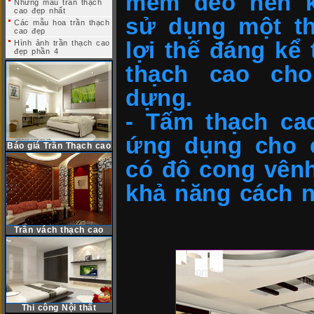
mềm dẻo nên k
Những mẫu trần thạch
cao đẹp nhất
sử dụng một th
Các mẫu hoa trần thạch
cao đẹp
lợi thế đáng kể
Hình ảnh trần thạch cao
đẹp phần 4
thạch cao cho
dựng.
- Tấm thạch ca
ứng dụng cho c
Báo giá Trần Thạch cao
có độ cong vênh
khả năng cách n
Trần vách thạch cao
Thi công Nội thất