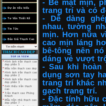
- Bề mặt mịn, p
trang trí và có 
Dự án tiêu biểu
- Dễ dàng ghép
Tư Vấn Thiết Kế
nhau, tường nh
Tin Tức
mịn. Hơn nữa v
Báo Giá Thạch Cao
cao mịn láng hơ
bê-tông nên nó
THẠCH CAO ĐẸP
dáng vẻ vượt trộ
TOP 10 VIEW
Hình ảnh trần thạch cao
- Sau khi hoàn t
đẹp phần 5
Mẫu trần thạch cao đẹp
dụng sơn tay ha
Hình ảnh trần thạch cao
đẹp phần 2
Hình ảnh trần thạch cao
trang trí khác 
đẹp phần 3
Giới thiệu trần thạch
gạch trang trí.
cao
Trần thạch cao Phòng
Khách
- Đặc tính hữu 
Mẫu trần nhà thạch cao
đẹp phần 7