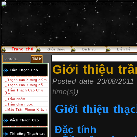
Trang chủ
Báo giá thi công trần thạch cao
Báo
Giới thiệu
Dịch vụ
Liên hệ
Giới thiệu tr
Trần Thạch Cao
Posted date 23/08/2011 
Thạch cao Xương chìm
Thạch cao Xương nổi
time(s)
)
Trần Thạch Cao Chịu
ẩm
Trần nhôm
Giới thiệu thạ
Trần chịu nước
Mẫu Trần Phòng Khách
Vách Thạch Cao
Đặc tính
Thi công Thạch cao