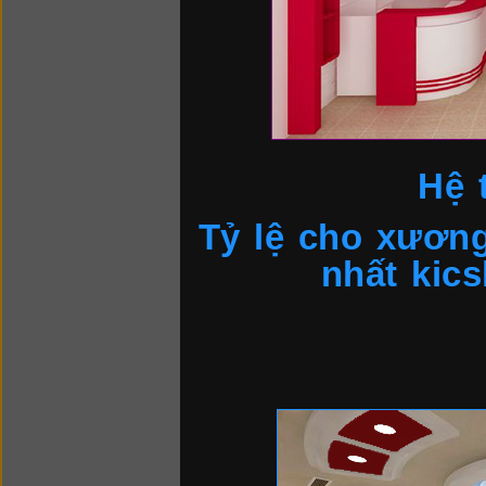
Hệ 
Tỷ lệ cho xương
nhất kic