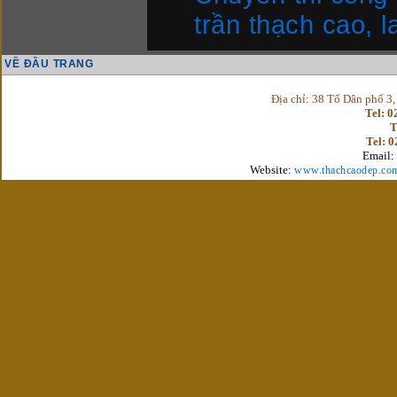
trần thạch cao,
VỀ ĐẦU TRANG
Địa chỉ: 38 Tổ Dân phố 3
Tel: 
T
Tel: 
Email:
Website:
www.thachcaodep.co