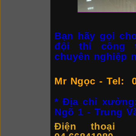
Bạn hãy gọi ch
đội thi công 
chuyên nghiệp n
Mr Ngọc - Tel:
* Địa chỉ xưởng
Ngõ 1 - Trung V
Điện thoại