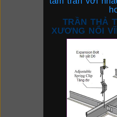
tấm trần với nha
h
TRẦN THẢ 
XƯƠNG NỔI VĨ