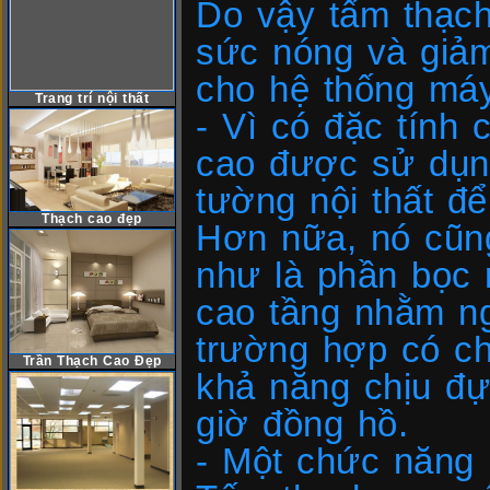
Do vậy tấm thạch
sức nóng và giảm
cho hệ thống máy
Trang trí nội thất
- Vì có đặc tính 
cao được sử dụng
tường nội thất đ
Thạch cao đẹp
Hơn nữa, nó cũn
như là phần bọc 
cao tầng nhằm ng
trường hợp có ch
Trần Thạch Cao Đẹp
khả năng chịu đự
giờ đồng hồ.
- Một chức năng 