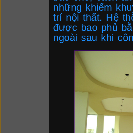
những khiếm khuy
trí nội thất. Hệ 
được bao phủ bằ
ngoài sau khi côn