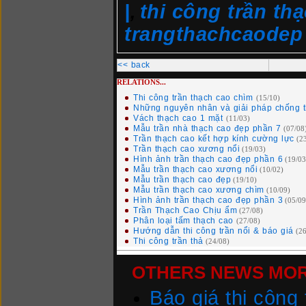
|
thi công trần thạ
,
trangthachcaodep 
<< back
RELATIONS...
Thi công trần thạch cao chìm
(15/10)
Những nguyên nhân và giải pháp chống t
Vách thạch cao 1 mặt
(11/03)
Mẫu trần nhà thạch cao đẹp phần 7
(07/08
Trần thạch cao kết hợp kính cường lực
(2
Trần thạch cao xương nổi
(19/03)
Hình ảnh trần thạch cao đẹp phần 6
(19/03
Mẫu trần thạch cao xương nổi
(10/02)
Mẫu trần thạch cao đẹp
(19/10)
Mẫu trần thạch cao xương chìm
(10/09)
Hình ảnh trần thạch cao đẹp phần 3
(05/09
Trần Thạch Cao Chịu ẩm
(27/08)
Phân loại tấm thạch cao
(27/08)
Hướng dẫn thi công trần nổi & báo giá
(26
Thi công trần thả
(24/08)
OTHERS NEWS MORE
Báo giá thi công