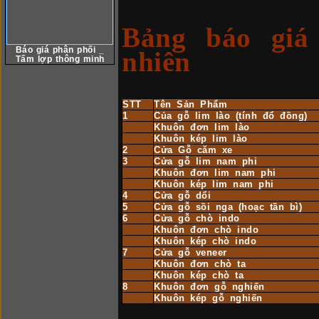
Bảng báo giá
Báo giá phân phối _
nhiên
Tấm lợp thông minh
STT
Tên Sản Phẩm
1
Của gỗ lim lào (tính đổ đồng)
Khuôn đơn lim lào
Khuôn kép lim lào
2
Cửa Gỗ căm xe
3
Cửa gỗ lim nam phi
Khuôn đơn lim nam phi
Khuôn kép lim nam phi
4
Cửa gỗ dổi
5
Cửa gỗ sồi nga (hoạc tần bì)
6
Cửa gỗ chò indo
Khuôn đơn chò indo
Khuôn kép chò indo
7
Cửa gỗ veneer
Khuôn đơn chò ta
Khuôn kép chò ta
8
Khuôn đơn gỗ nghiến
Khuôn kép gỗ nghiến