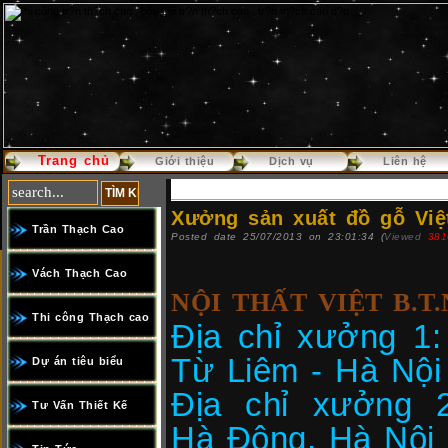
Trang chủ
Báo giá th
Giới thiệu
Dịch vụ
Liên hệ
Xưởng sản xuất đồ gỗ Việ
Trần Thạch Cao
Posted date 25/07/2013 on 23:01:34 (
Viewed
381
Vách Thạch Cao
NỘI THẤT VIỆT B.T
Thi công Thạch cao
Địa chỉ xưởng 1:
Từ Liêm - Hà Nộ
Dự án tiêu biểu
Địa chỉ xưởng 
Tư Vấn Thiết Kế
Hà Đông, Hà Nội 