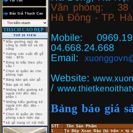
Tin Tức
Văn phòng: 38 
Báo Giá Thạch Cao
Hà Đông - TP. Hà
THẠCH CAO ĐẸP
Mobile
: 0969.1
TOP 10 VIEW
Mẫu giường ngủ do
04.668.24
công ty thiết kế và thi
công
Xưởng sản xuất đồ gỗ
Email:
xuonggovn
Việt - BTN
Đóng tủ bếp theo yêu
cầu !
Chọn tủ quần áo cho
phòng ngủ
Website:
www.xuon
Bảng báo giá sàn gỗ
Báo giá tủ bếp
/
www.thietkenoitha
Những kiểu giường kê
ngoài trời độc đáo -
phần I
Những kiểu giường kê
Bảng báo giá s
ngoài trời độc đáo -
phần II
Chọn tủ quần áo theo
phong cách hiện đại
kệ gỗ trang trí nội thất
STT
Tên Sản Phẩm
1
Tủ Bếp Xoan Đào (tủ trên + tủ 