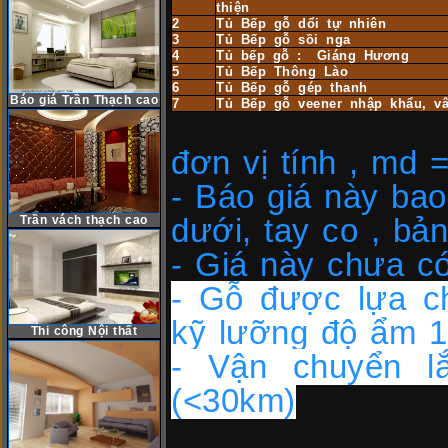
thiện
2
Tủ Bếp gỗ dổi tự nhiên
3
Tủ Bếp gỗ sồi nga
4
Tủ bếp gỗ : Giáng Hương
5
Tủ Bếp Thông Lào
6
Tủ Bếp gỗ gép thanh
Báo giá Trần Thạch cao
7
Tủ Bếp gỗ veener nhập khẩu, vâ
(đ
đơn vị tính , md =
-
Báo giá này bao
Trần vách thạch cao
dưới, tay co , bản 
- Giá này chưa có
- Gỗ được lựa c
kỹ lưỡng độ ẩm 
Thi công Nội thất
- Vận chuyển lắ
(<30km)