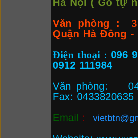
Hà Nội ( Gỗ tự n
Văn phòng
:
Quận Hà Đông - 
Điện thoại
:
096 9
0912 111984
Văn phòng: 0466
Fax: 0433820635
Email
:
vietbtn@g