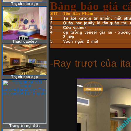
Bảng báo giá c
Thạch cao đẹp
STT
Tên Sản Phẩm
1
Tủ áo( xương tự nhiên, mặt ph
2
Quầy bar (quây lễ tân,quầy thu 
3
Cửa veener
4
ốp tường veneer gia lai - xươn
2 lớp
5
Vách ngăn 2 mặt
Thachcaodep
-
Ray trượt của it
Thạch cao đẹp
Trang trí nội thất