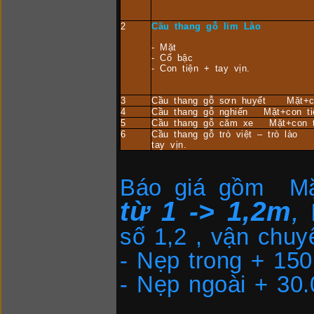
2
Cầu thang gỗ lim Lào
- Mặt
- Cổ bậc
- Con tiện + tay vịn.
3
Cầu thang gỗ sơn huyết Mặt+con
4
Cầu thang gỗ nghiến Mặt+con tiệ
5
Cầu thang gỗ căm xe Mặt+con ti
6
Cầu thang gỗ trò việt – trò lào 
tay vịn.
Báo giá gồm Mặt
từ 1 -> 1,2m
,
số 1,2
,
vận chuyể
- Nẹp trong + 15
- Nẹp ngoài + 30