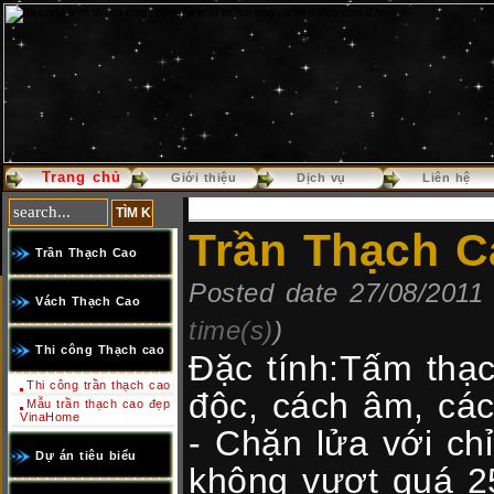
Trang chủ
Báo giá thi công trần thạch cao
Báo Giá Thi công trần Thạc
Giới thiệu
Dịch vụ
Liên hệ
Trần Thạch C
Trần Thạch Cao
Posted date 27/08/2011 
Vách Thạch Cao
time(s)
)
Thi công Thạch cao
Đặc tính:Tấm thạ
Thi công trần thạch cao
độc, cách âm, các
Mẫu trần thạch cao đẹp
VinaHome
- Chặn lửa với chỉ
Dự án tiêu biểu
không vượt quá 25