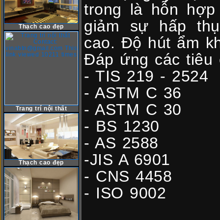
trong là hỗn hợp
giảm sự hấp th
Thạch cao đẹp
cao. Độ hút ẩm k
Đáp ứng các tiêu 
- TIS 219 - 2524
- ASTM C 36
- ASTM C 30
Trang trí nội thất
- BS 1230
- AS 2588
-JIS A 6901
Thạch cao đẹp
- CNS 4458
- ISO 9002