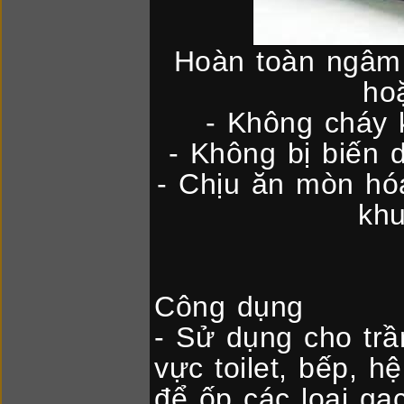
Hoàn toàn ngâm 
ho
- Không cháy 
- Không bị biến 
- Chịu ăn mòn hó
kh
Công dụng
- Sử dụng cho trầ
vực toilet, bếp, h
để ốp các loại gạ