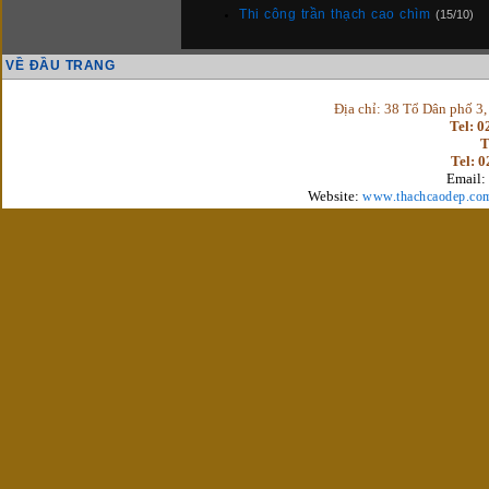
Thi công trần thạch cao chìm
(15/10)
VỀ ĐẦU TRANG
Địa chỉ: 38 Tổ Dân phố 3
Tel: 
T
Tel: 
Email:
Website:
www.thachcaodep.co