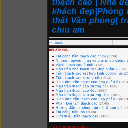
thạch cao | Nhà 
khách đẹp|Phòng n
thất Văn phòng| t
chiu am
<< back
RELATIONS...
Thi công trần thạch cao chìm
(15/10)
Những nguyên nhân và giải pháp chống t
Vách thạch cao 1 mặt
(11/03)
Mẫu trần nhà thạch cao đẹp phần 7
(07/08
Trần thạch cao kết hợp kính cường lực
(2
Trần thạch cao xương nổi
(19/03)
Hình ảnh trần thạch cao đẹp phần 6
(19/03
Mẫu trần thạch cao xương nổi
(10/02)
Mẫu trần thạch cao đẹp
(19/10)
Mẫu trần thạch cao xương chìm
(10/09)
Hình ảnh trần thạch cao đẹp phần 3
(05/09
Phân loại tấm thạch cao
(27/08)
Hướng dẫn thi công trần nổi & báo giá
(26
Thi công trần thả
(24/08)
Giới thiệu trần thạch cao
(23/08)
OTHERS NEWS MORE...