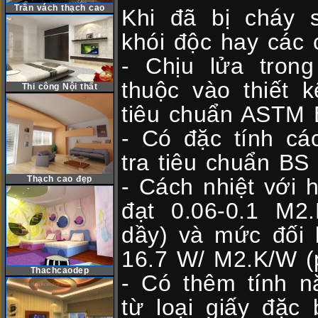
Trần vách thạch cao
Khi đã bị cháy 
khói độc hay các 
- Chịu lửa tron
thuộc vào thiết 
Thi công Nội thất
tiêu chuẩn ASTM 
- Có đặc tính cá
tra tiêu chuẩn BS
Thạch cao đẹp
- Cách nhiệt với 
đạt 0.06-0.1 M2
dầy) và mức đối l
16.7 W/ M2.K/W (
Thachcaodep
- Có thêm tính 
từ loại giấy đặc 