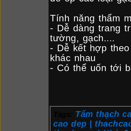
Tính năng thẩm 
- Dễ dàng trang tr
tường, gạch....
- Dễ kết hợp theo
khác nhau
- Có thể uốn tới
Tấm thạch ca
Tags:
cao dep | thachcao